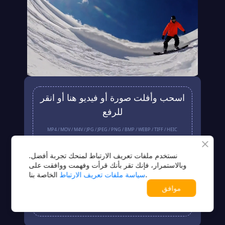
اسحب وأفلت صورة أو فيديو هنا أو انقر
للرفع
MP4 / MOV / M4V / JPG / JPEG / PNG / BMP / WEBP / TIFF / HEIC
رفع
نستخدم ملفات تعريف الارتباط لمنحك تجربة أفضل.
وبالاستمرار، فإنك تقر بأنك قرأت وفهمت ووافقت على
الخاصة بنا.
سياسة ملفات تعريف الارتباط
لا توجد صورة أو فيديو؟جرّب أحد هذه الخيارات
موافق