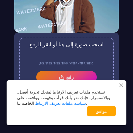
اسحب صورة إلى هنا أو انقر للرفع
JPG / JPEG / PNG / BMP / WEBP / TIFF / HEIC
رفع
لا توجد صورة؟جرّب أحد هذه الخيارات
نستخدم ملفات تعريف الارتباط لمنحك تجربة أفضل.
وبالاستمرار، فإنك تقر بأنك قرأت وفهمت ووافقت على
الخاصة بنا.
سياسة ملفات تعريف الارتباط
موافق