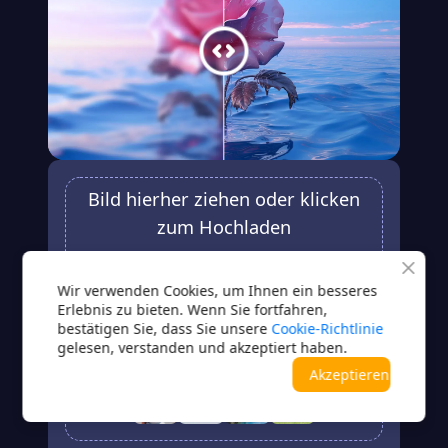
Bild hierher ziehen oder klicken
zum Hochladen
JPG / JPEG / PNG / BMP / WEBP / TIFF / HEIC
Wir verwenden Cookies, um Ihnen ein besseres
Upload
Erlebnis zu bieten. Wenn Sie fortfahren,
bestätigen Sie, dass Sie unsere
Cookie-Richtlinie
gelesen, verstanden und akzeptiert haben.
Kein Bild?Probieren Sie eines davon
Akzeptieren