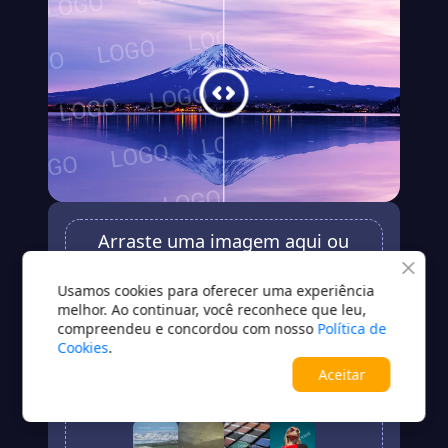
Arraste uma imagem aqui ou
clique para enviar
Usamos cookies para oferecer uma experiência
JPG / JPEG / PNG / BMP / WEBP / TIFF / HEIC
melhor. Ao continuar, você reconhece que leu,
compreendeu e concordou com nosso
Política de
Cookies
.
Enviar
Aceitar
Sem imagem?Experimente uma destas opções