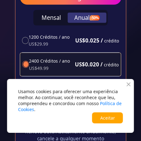
Mensal
Anual
-50%
1200 Créditos / ano
US$0.025 /
crédito
US$29.99
2400 Créditos / ano
US$0.020 /
crédito
US$49.99
6000 Créditos / ano
US$0.015 /
crédito
Usamos cookies para oferecer uma experiência
US$89.99
melhor. Ao continuar, você reconhece que leu,
compreendeu e concordou com nosso
Política de
12000 Créditos / ano
Cookies
.
US$0.010 /
crédito
US$119.99
Aceitar
Renova automaticamente anualmente,
cancele a qualquer momento