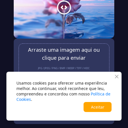
Arraste uma imagem aqui ou
clique para enviar
JPG / JPEG / PNG / BMP / WEBP / TIFF / HEIC
Enviar
Usamos cookies para oferecer uma experiência
melhor. Ao continuar, você reconhece que leu,
compreendeu e concordou com nosso
Política de
Sem imagem?Experimente uma destas opções
Cookies
.
Aceitar