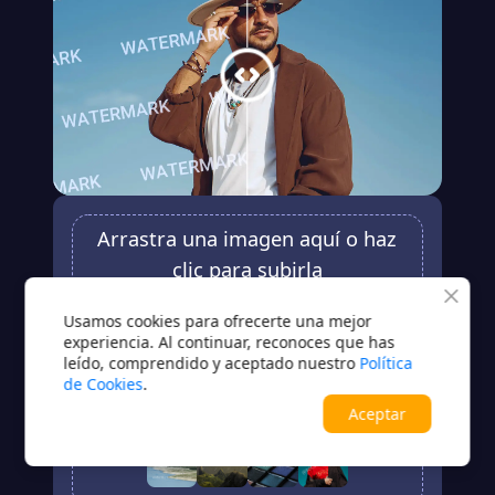
Arrastra una imagen aquí o haz
clic para subirla
JPG / JPEG / PNG / BMP / WEBP / TIFF / HEIC
Usamos cookies para ofrecerte una mejor
experiencia. Al continuar, reconoces que has
Subir
leído, comprendido y aceptado nuestro
Política
de Cookies
.
¿Sin imagen?Prueba una de estas opciones
Aceptar