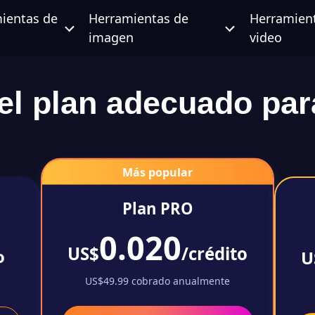
ientas de
Herramientas de
Herramien
imagen
video
 el plan adecuado par
Más popular
Plan PRO
0.020
US$
/crédito
o
U
US$49.99 cobrado anualmente