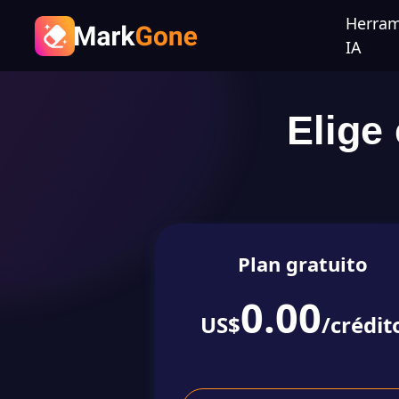
Herram
IA
Elige
Plan gratuito
0.00
US$
/crédit