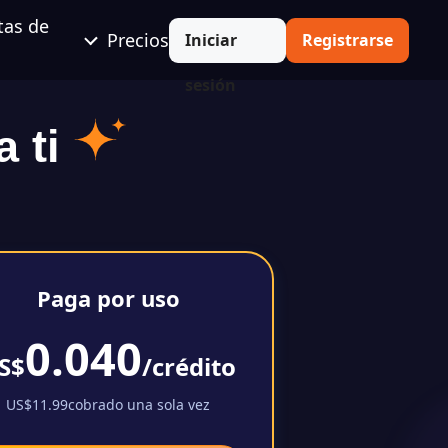
tas de
Precios
Iniciar
Registrarse
sesión
a ti
Paga por uso
0.040
S$
/crédito
US$11.99cobrado una sola vez