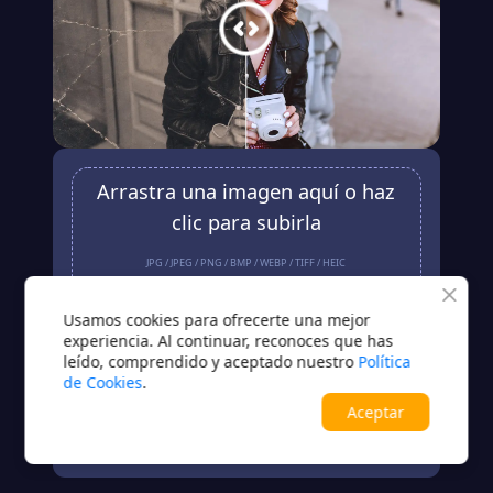
Arrastra una imagen aquí o haz
clic para subirla
JPG / JPEG / PNG / BMP / WEBP / TIFF / HEIC
Subir
Usamos cookies para ofrecerte una mejor
experiencia. Al continuar, reconoces que has
leído, comprendido y aceptado nuestro
Política
¿Sin imagen?Prueba una de estas opciones
de Cookies
.
Aceptar