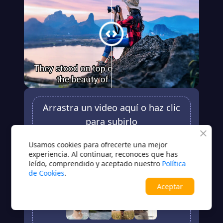
Arrastra un video aquí o haz clic
para subirlo
MP4 / MOV / M4V
Usamos cookies para ofrecerte una mejor
experiencia. Al continuar, reconoces que has
Subir
leído, comprendido y aceptado nuestro
Política
de Cookies
.
¿Sin video?Prueba una de estas opciones
Aceptar